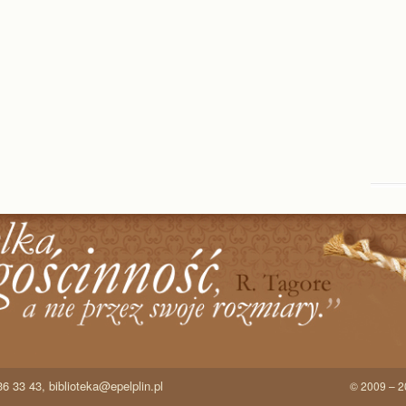
536 33 43,
biblioteka@epelplin.pl
© 2009 – 