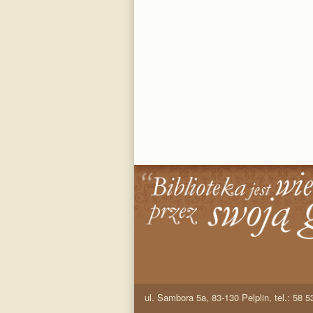
ul. Sambora 5a, 83-130 Pelplin, tel.: 58 